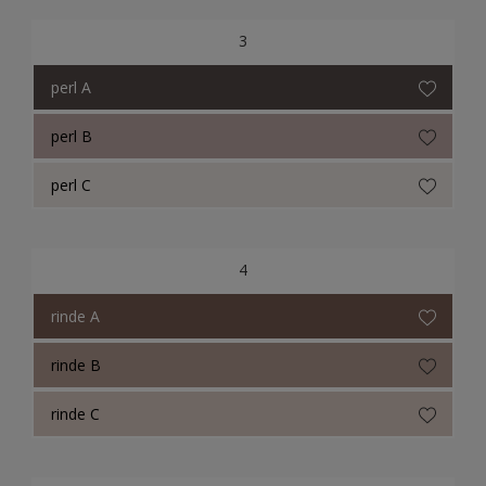
3
perl A
perl B
perl C
4
rinde A
rinde B
rinde C