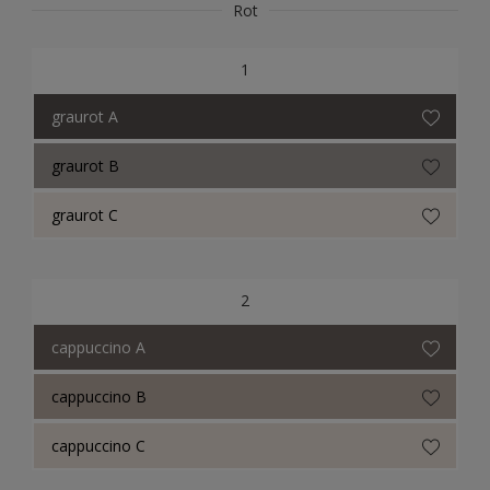
Rot
Herbol Methacryl-Siegel
1
RAL Classic
graurot A
NCS Index
graurot B
ReadyMix Farbtöne
graurot C
Consolan Trade
Consolan Farbtöne
2
Consolan Wetterschutzfarbe
cappuccino A
cappuccino B
cappuccino C