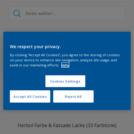
Herbol
Herbol Farbe & Design Wandfarbe
Herbol Farbe & Design Lacke
We respect your privacy.
Herbol Farbe & Fassade Wandfarbe
By clicking “Accept All Cookies”, you agree to the storing of cookies
Herbol Farbe & Fassade Lacke
on your device to enhance site navigation, analyze site usage, and
assist in our marketing efforts.
Info
Herbol 1PLUS Fassade
Cookies Settings
Herbol Farbe & Architektur
FILTERS KOLLEKTION
Herbol Farbe & Boden
Accept All Cookies
Reject All
Herbol Farbe & Metall
Herbol Offenporig Holzfarbtöne
Herbol Farbe & Fassade Lacke (33 Farbtöne)
Herbol Holzlasuren Buntfarbtöne