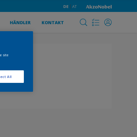
DE
AT
HÄNDLER
KONTAKT
e site
ect All