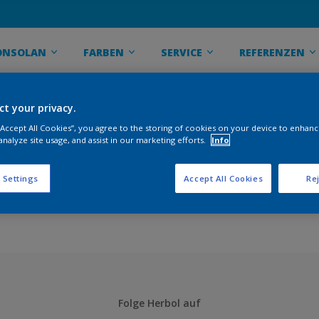
ONSOLAN
FARBEN
SERVICE
REFERENZEN
ct your privacy.
 “Accept All Cookies”, you agree to the storing of cookies on your device to enhanc
SS DENIED
analyze site usage, and assist in our marketing efforts.
Info
thorized to access this page.
 Settings
Accept All Cookies
Rej
Folge Herbol auf