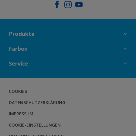
Produkte
FASSADENFARBEN
Farben
INNENFARBEN
KOLLEKTIONEN
Service
LACKE
FARBTRENDS
HOLZSCHUTZ
KONTAKT
FARBBERATUNG
GEWEBESYSTEM
DOWNLOADS
COOKIES
BODENSYSTEM
HERBOL NACHRICHTEN
DATENSCHUTZERKLÄRUNG
HERBOL WERBEMITTELSHOP
SCHULUNGEN
IMPRESSUM
COOKIE-EINSTELLUNGEN