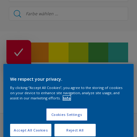
Herbol
Herbol Farbe & Design Wandfarbe
Herbol Farbe & Design Lacke
Herbol Farbe & Fassade Wandfarbe
Herbol Farbe & Fassade Lacke
Herbol 1PLUS Fassade
We respect your privacy.
Herbol Farbe & Architektur
By clicking “Accept All Cookies”, you agree to the storing of cookies
on your device to enhance site navigation, analyze site usage, and
FILTERS KOLLEKTION
Herbol Farbe & Boden
assist in our marketing efforts.
Info
Herbol Farbe & Metall
Cookies Settings
Herbol Offenporig Holzfarbtöne
Herbol Farbe & Design Wandfarbe (50 Farbtöne)
Accept All Cookies
Reject All
Herbol Holzlasuren Buntfarbtöne