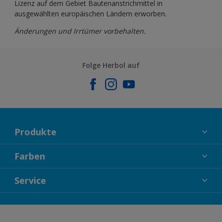
Lizenz auf dem Gebiet Bautenanstrichmittel in
ausgewählten europäischen Ländern erworben.
Änderungen und Irrtümer vorbehalten.
Folge Herbol auf
Produkte
FASSADENFARBEN
Farben
INNENFARBEN
KOLLEKTIONEN
Service
LACKE
FARBTRENDS
HOLZSCHUTZ
KONTAKT
FARBBERATUNG
GEWEBESYSTEM
DOWNLOADS