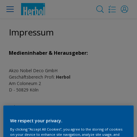
Impressum
Medieninhaber & Herausgeber:
Akzo Nobel Deco GmbH
Geschäftsbereich Profi:
Herbol
Am Coloneum 2
D - 50829 Köln
Tel.: 0221-4006 7907
Fax: 0221-4006 7917
E-Mail:
info@herbol.de
We respect your privacy.
By clicking “Accept All Cookies”, you agree to the storing of cookies
on your device to enhance site navigation, analyze site usage, and
Geschäftsführer:
Paul van Boven, Anil Sen