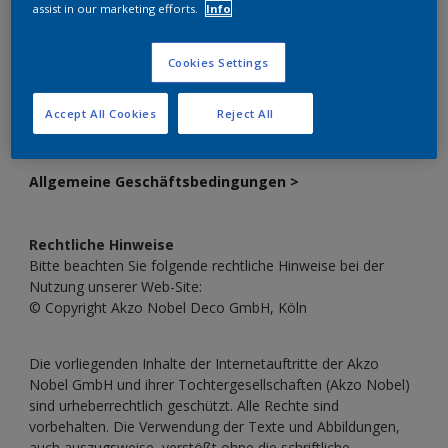
assist in our marketing efforts.
Info
Sitz der Gesellschaft:
Wunstorf, Amtsgericht Hannover
HRB 201420
Cookies Settings
USt-ID-Nr.:
DE 236 712 933
Accept All Cookies
Reject All
Steuer-Nr.:
217/5702/1864
Allgemeine Geschäftsbedingungen >
Rechtliche Hinweise
Bitte beachten Sie folgende rechtliche Hinweise bei der
Nutzung unserer Web-Site:
© Copyright Akzo Nobel Deco GmbH, Köln
Die vorliegenden Inhalte der Internetauftritte der Akzo
Nobel GmbH und ihrer Tochtergesellschaften (Akzo Nobel)
sind urheberrechtlich geschützt. Alle Rechte sind
vorbehalten. Die Verwendung der Texte und Abbildungen,
auch auszugsweise, verstößt ohne die schriftliche