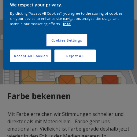
oder schmale weiten.
We respect your privacy.
By clicking “Accept All Cookies”, you agree to the storing of cookies
on your device to enhance site navigation, analyze site usage, and
assist in our marketing efforts.
Info
Cookies Settings
Accept All Cookies
Reject All
Farbe bekennen
Mit Farbe erreichen wir Stimmungen schneller und
direkter als mit Materiellem - Farbe geht uns
emotional an. Vielleicht ist Farbe gerade deshalb jetzt
wieder in den Fokus der Medien geraten: In