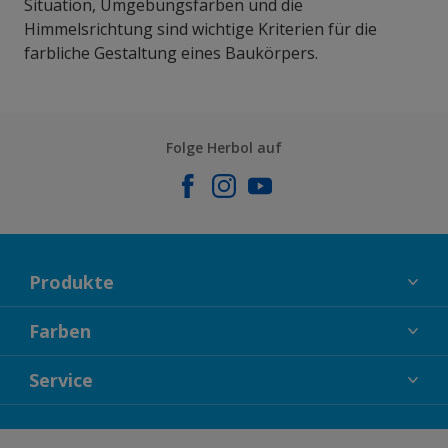
Situation, Umgebungsfarben und die
Himmelsrichtung sind wichtige Kriterien für die
farbliche Gestaltung eines Baukörpers.
Folge Herbol auf
Produkte
FASSADENFARBEN
Farben
INNENFARBEN
KOLLEKTIONEN
Service
LACKE
FARBTRENDS
HOLZSCHUTZ
KONTAKT
FARBBERATUNG
GEWEBESYSTEM