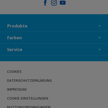
Produkte
FASSADENFARBEN
Farben
INNENFARBEN
KOLLEKTIONEN
Service
LACKE
FARBTRENDS
HOLZSCHUTZ
KONTAKT
FARBBERATUNG
GEWEBESYSTEM
DOWNLOADS
COOKIES
BODENSYSTEM
HERBOL NACHRICHTEN
DATENSCHUTZERKLÄRUNG
HERBOL WERBEMITTELSHOP
SCHULUNGEN
IMPRESSUM
COOKIE-EINSTELLUNGEN
NUTZUNGSBEDINGUNGEN