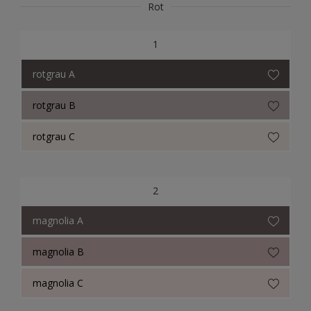
Rot
Herbol Methacryl-Siegel
1
RAL Classic
rotgrau A
NCS Index
rotgrau B
ReadyMix Farbtöne
rotgrau C
Consolan Trade
Consolan Farbtöne
2
Consolan Wetterschutzfarbe
magnolia A
magnolia B
magnolia C