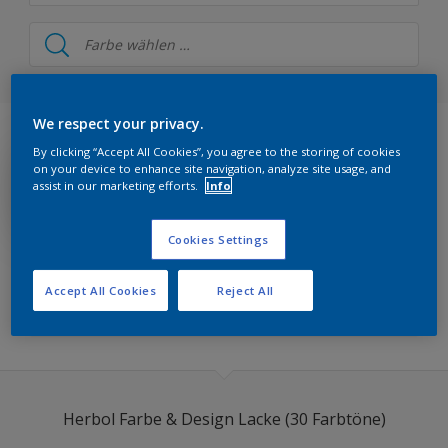
Herbol
Herbol Farbe & Design Wandfarbe
Herbol Farbe & Design Lacke
We respect your privacy.
By clicking “Accept All Cookies”, you agree to the storing of cookies
Herbol Farbe & Fassade Wandfarbe
on your device to enhance site navigation, analyze site usage, and
assist in our marketing efforts.
Info
Herbol Farbe & Fassade Lacke
Herbol 1PLUS Fassade
Cookies Settings
Herbol Farbe & Architektur
Accept All Cookies
Reject All
FILTERS KOLLEKTION
Herbol Farbe & Boden
Herbol Farbe & Metall
Herbol Offenporig Holzfarbtöne
Herbol Farbe & Design Lacke (30 Farbtöne)
Herbol Holzlasuren Buntfarbtöne