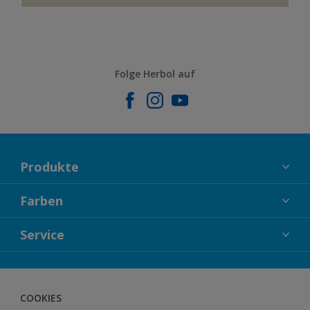
Folge Herbol auf
Produkte
FASSADENFARBEN
Farben
INNENFARBEN
KOLLEKTIONEN
Service
LACKE
FARBTRENDS
HOLZSCHUTZ
KONTAKT
FARBBERATUNG
GEWEBESYSTEM
DOWNLOADS
COOKIES
BODENSYSTEM
HERBOL NACHRICHTEN