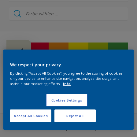
Herbol
Herbol Farbe & Design Wandfarbe
Herbol Farbe & Design Lacke
Herbol Farbe & Fassade Wandfarbe
Herbol Farbe & Fassade Lacke
We respect your privacy.
Herbol 1PLUS Fassade
By clicking “Accept All Cookies”, you agree to the storing of cookies
on your device to enhance site navigation, analyze site usage, and
assist in our marketing efforts.
Info
Herbol Farbe & Architektur
FILTERS KOLLEKTION
Herbol Farbe & Boden
Cookies Settings
Herbol Farbe & Metall
Accept All Cookies
Reject All
Herbol Offenporig Holzfarbtöne
NCS Index (48 Farbtöne)
Herbol Holzlasuren Buntfarbtöne