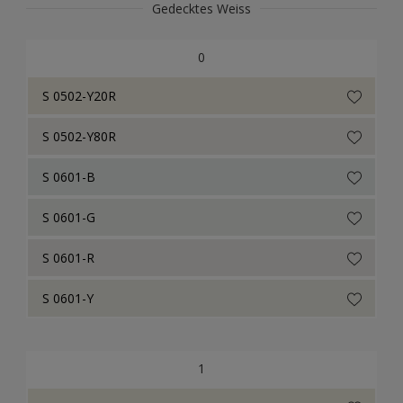
Gedecktes Weiss
Herbol Methacryl-Siegel
0
RAL Classic
S 0502-Y20R
NCS Index
S 0502-Y80R
ReadyMix Farbtöne
S 0601-B
Consolan Trade
S 0601-G
Consolan Farbtöne
S 0601-R
Consolan Wetterschutzfarbe
S 0601-Y
1