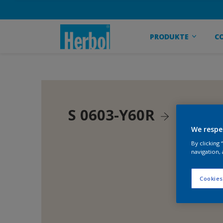
PRODUKTE
C
S 0603-Y60R
We respe
By clicking
navigation, 
Cookies