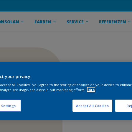
ONSOLAN
FARBEN
SERVICE
REFERENZEN
ct your privacy.
 “Accept All Cookies”, you agree to the storing of cookies on your device to enhanc
analyze site usage, and assist in our marketing efforts.
Info
 Settings
Accept All Cookies
Rej