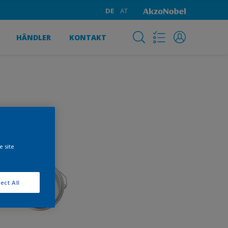
DE
AT
HÄNDLER
KONTAKT
e site
ect All