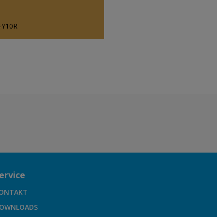
-Y10R
ervice
ONTAKT
OWNLOADS