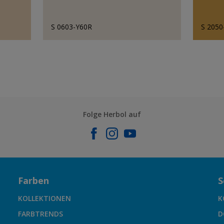
S 0603-Y60R
S 2050
Folge Herbol auf
Farben
S
KOLLEKTIONEN
K
FARBTRENDS
D