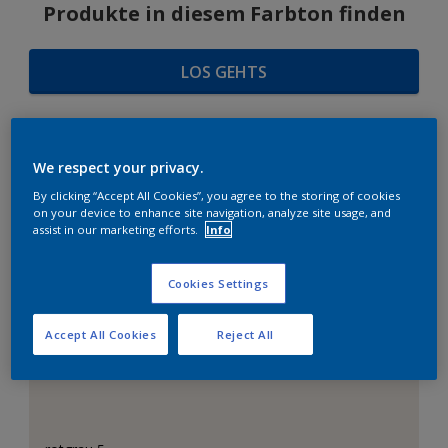
Produkte in diesem Farbton finden
LOS GEHTS
We respect your privacy.
FARBAUSWAHL
By clicking “Accept All Cookies”, you agree to the storing of cookies
on your device to enhance site navigation, analyze site usage, and
assist in our marketing efforts.
Info
Das perfekte Weiß
Cookies Settings
Accept All Cookies
Reject All