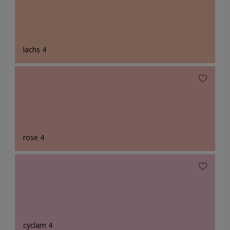
lachs 4
rose 4
cyclam 4