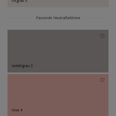
rotgrau 5
Passende Neutralfarbtöne
violettgrau 3
rose 4