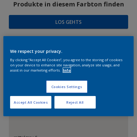
Produkte in diesem Farbton finden
LOS GEHTS
We respect your privacy.
FARBAUSWAHL
By clicking “Accept All Cookies”, you agree to the storing of cookies
on your device to enhance site navigation, analyze site usage, and
assist in our marketing efforts.
Info
Das perfekte Weiß
Cookies Settings
Accept All Cookies
Reject All