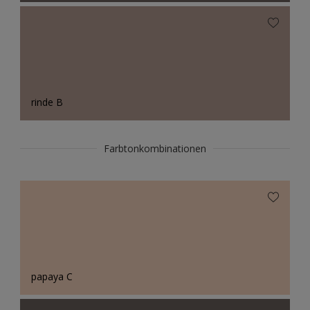
rinde B
Farbtonkombinationen
papaya C