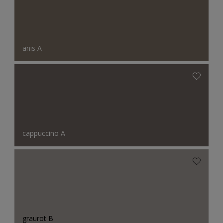
anis A
cappuccino A
graurot B