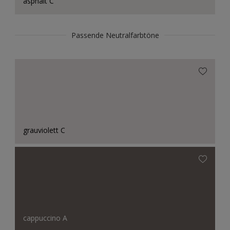
asphalt C
Passende Neutralfarbtöne
grauviolett C
cappuccino A