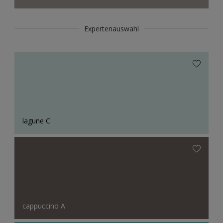
Expertenauswahl
lagune C
cappuccino A