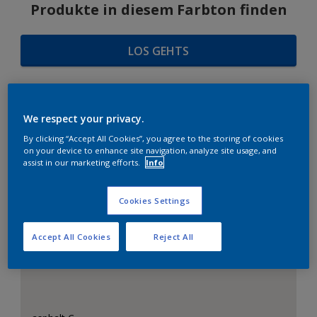
Produkte in diesem Farbton finden
LOS GEHTS
We respect your privacy.
FARBAUSWAHL
By clicking “Accept All Cookies”, you agree to the storing of cookies
on your device to enhance site navigation, analyze site usage, and
assist in our marketing efforts.
Info
Das perfekte Weiß
Cookies Settings
Accept All Cookies
Reject All