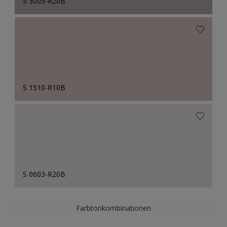
S 3005-R20B
S 1510-R10B
S 0603-R20B
Farbtonkombinationen