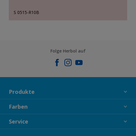
S 0515-R10B
Folge Herbol auf
Produkte
FASSADENFARBEN
Farben
INNENFARBEN
KOLLEKTIONEN
Service
LACKE
FARBTRENDS
HOLZSCHUTZ
KONTAKT