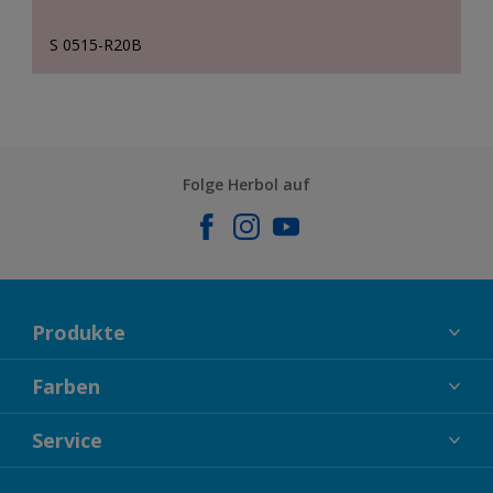
S 0515-R20B
Folge Herbol auf
Produkte
FASSADENFARBEN
Farben
INNENFARBEN
KOLLEKTIONEN
Service
LACKE
FARBTRENDS
HOLZSCHUTZ
KONTAKT