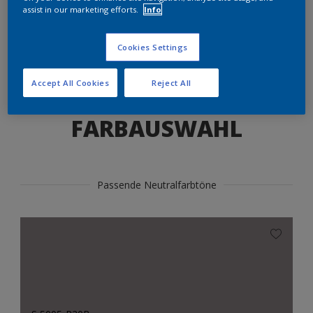
Produkte in diesem Farbton finden
assist in our marketing efforts.
Info
Cookies Settings
LOS GEHTS
Accept All Cookies
Reject All
FARBAUSWAHL
Passende Neutralfarbtöne