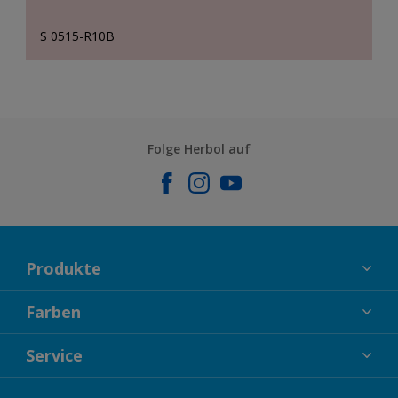
S 0515-R10B
Folge Herbol auf
Produkte
FASSADENFARBEN
Farben
INNENFARBEN
KOLLEKTIONEN
Service
LACKE
FARBTRENDS
HOLZSCHUTZ
KONTAKT