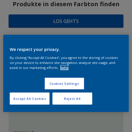
Produkte in diesem Farbton finden
LOS GEHTS
We respect your privacy.
FARBAUSWAHL
By clicking “Accept All Cookies”, you agree to the storing of cookies
on your device to enhance site navigation, analyze site usage, and
assist in our marketing efforts.
Info
Das perfekte Weiß
Cookies Settings
Accept All Cookies
Reject All