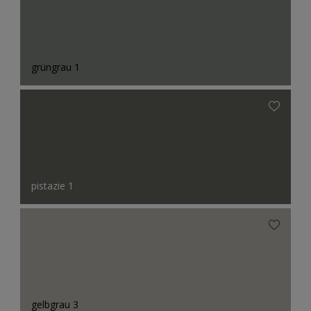
grüngrau 1
pistazie 1
gelbgrau 3