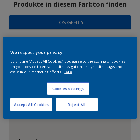
Produkte in diesem Farbton finden
LOS GEHTS
We respect your privacy.
FARBAUSWAHL
By clicking “Accept All Cookies”, you agree to the storing of cookies
on your device to enhance site navigation, analyze site usage, and
assist in our marketing efforts.
Info
Das perfekte Weiß
Cookies Settings
Accept All Cookies
Reject All