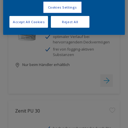
Zenit PU 10
Cookies Settings
Accept All Cookies
Reject All
hoch scheuerbeständig durch PU-
Verstärkung
optimaler Verlauf bei
hervorragendem Deckvermögen
frei von fogging-aktiven
Substanzen
Nur beim Händler erhältlich
Zenit PU 30