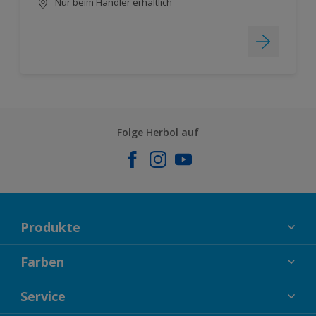
Nur beim Händler erhältlich
Folge Herbol auf
Produkte
FASSADENFARBEN
Farben
INNENFARBEN
KOLLEKTIONEN
Service
LACKE
FARBTRENDS