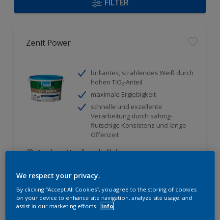
FILTER
Zenit Power
brillantes, strahlendes Weiß durch
hohen TiO₂-Anteil
maximale Ergiebigkeit
schnelle und exzellente
Verarbeitung durch sahnig-
flutschige Konsistenz und lange
Offenzeit
Nur beim Händler erhältlich
We respect your privacy.
By clicking “Accept All Cookies”, you agree to the storing of cookies
on your device to enhance site navigation, analyze site usage, and
assist in our marketing efforts.
Info