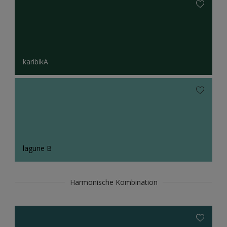
karibikA
lagune B
Harmonische Kombination