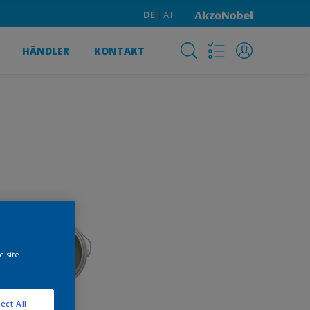
DE
AT
HÄNDLER
KONTAKT
e site
ect All