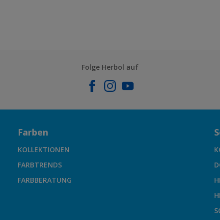
Folge Herbol auf
Farben
S
KOLLEKTIONEN
K
FARBTRENDS
D
FARBBERATUNG
H
H
S