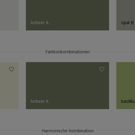
lorbeer A
opal B
Farbtonkombinationen
lorbeer A
basili
Harmonische Kombination