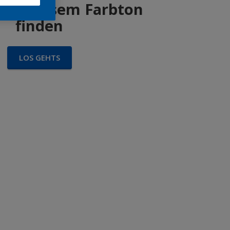
 in diesem Farbton
finden
LOS GEHTS