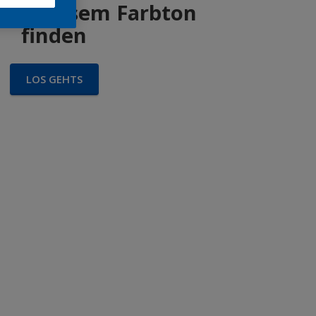
 in diesem Farbton
finden
LOS GEHTS