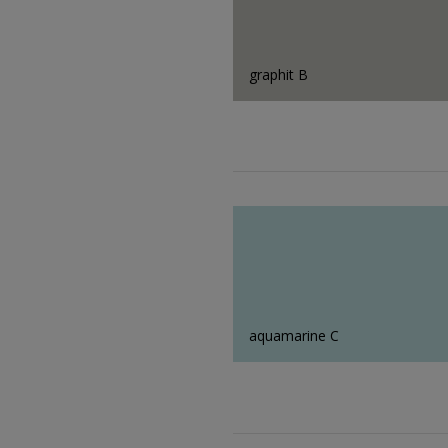
graphit B
aquamarine C