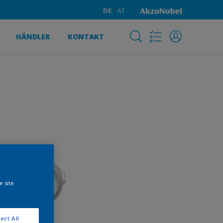
DE
AT
HÄNDLER
KONTAKT
e site
ect All