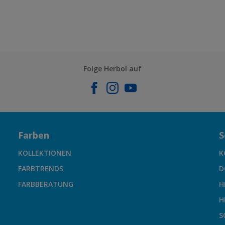
Folge Herbol auf
Farben
S
KOLLEKTIONEN
K
FARBTRENDS
D
FARBBERATUNG
H
H
S