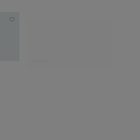
karibik C
graugr
Expertenauswahl