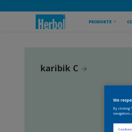
PRODUKTE
C
karibik C
We respe
By clicking
navigation, 
Cookies