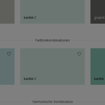
karibik C
graphit
Farbtonkombinationen
karibik C
karibik
Harmonische Kombination