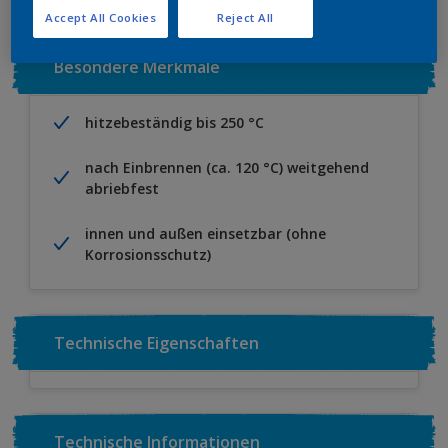
Accept All Cookies
Reject All
Besondere Merkmale
hitzebeständig bis 250 °C
nach Einbrennen (ca. 120 °C) weitgehend
abriebfest
innen und außen einsetzbar (ohne
Korrosionsschutz)
Technische Eigenschaften
Technische Informationen