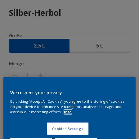
Silber-Herbol
Größe
2,5 L
5 L
Menge
We respect your privacy.
ZUR EINKAUFSLISTE HINZUFÜGEN
By clicking “Accept All Cookies”, you agree to the storing of cookies
on your device to enhance site navigation, analyze site usage, and
assist in our marketing efforts.
Info
Zu Projekt hinzufügen
EINEN HÄNDLER FINDEN
Cookies Settings