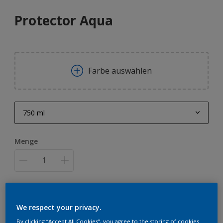
Protector Aqua
Farbe auswählen
750 ml
750 ml
Menge
1 l
2,5 l
10 l
ZUR EINKAUFSLISTE HINZUFÜGEN
We respect your privacy.
By clicking “Accept All Cookies”, you agree to the storing of cookies