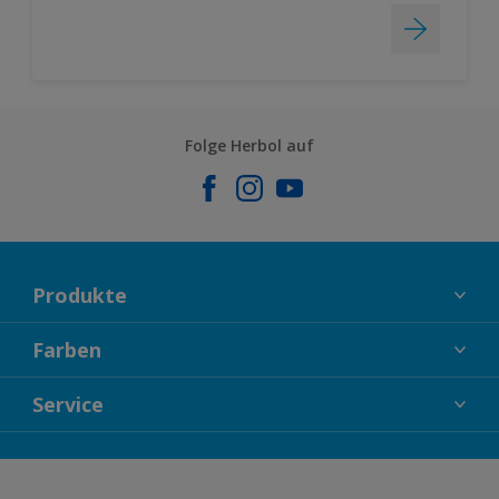
Folge Herbol auf
Produkte
FASSADENFARBEN
Farben
INNENFARBEN
KOLLEKTIONEN
Service
LACKE
FARBTRENDS
HOLZSCHUTZ
KONTAKT
FARBBERATUNG
GEWEBESYSTEM
DOWNLOADS