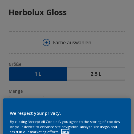
Herbolux Gloss
Farbe auswählen
Größe
1 L
2,5 L
Menge
We respect your privacy.
By clicking “Accept All Cookies”, you agree to the storing of cookies
ZUR EINKAUFSLISTE HINZUFÜGEN
on your device to enhance site navigation, analyze site usage, and
assist in our marketing efforts.
Info