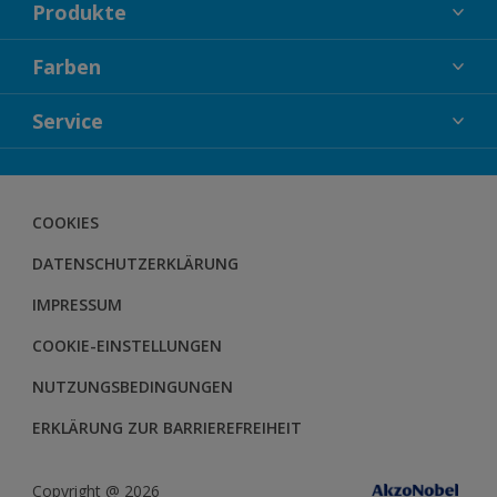
Produkte
FASSADENFARBEN
Farben
INNENFARBEN
KOLLEKTIONEN
Service
LACKE
FARBTRENDS
HOLZSCHUTZ
KONTAKT
FARBBERATUNG
GEWEBESYSTEM
DOWNLOADS
COOKIES
BODENSYSTEM
HERBOL NACHRICHTEN
DATENSCHUTZERKLÄRUNG
HERBOL WERBEMITTELSHOP
SCHULUNGEN
IMPRESSUM
COOKIE-EINSTELLUNGEN
NUTZUNGSBEDINGUNGEN
ERKLÄRUNG ZUR BARRIEREFREIHEIT
Copyright @ 2026