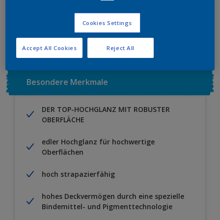
Zu Projekt hinzufügen
EINEN HÄNDLER FINDEN
Cookies Settings
Accept All Cookies
Reject All
Besondere Merkmale
DER TOP-HOCHGLANZ MIT ROBUSTER
OBERFLÄCHE
edler Hochglanz für hochwertige
Oberflächen
hoch strapazierfähig
hohes Deckvermögen durch eine spezielle
Bindemittel- und Pigmenttechnologie