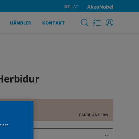
DE
AT
HÄNDLER
KONTAKT
Herbidur
D1.06.77
FARBE ÄNDERN
e site
1 l