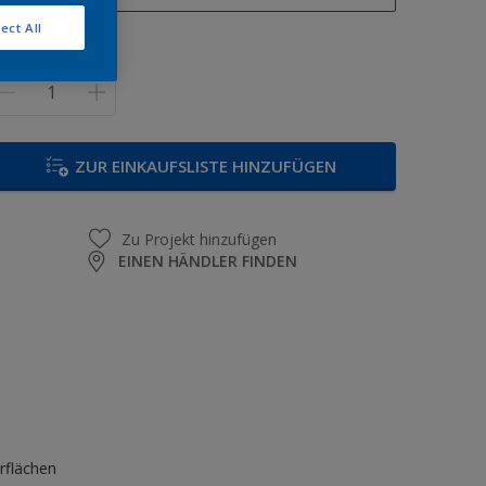
ect All
1 l
enge
2,5 l
5 l
12,5 l
ZUR EINKAUFSLISTE HINZUFÜGEN
Zu Projekt hinzufügen
EINEN HÄNDLER FINDEN
rflächen