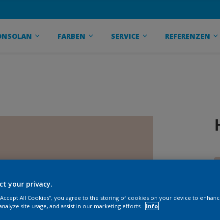
ONSOLAN
FARBEN
SERVICE
REFERENZEN
ct your privacy.
 “Accept All Cookies”, you agree to the storing of cookies on your device to enhanc
analyze site usage, and assist in our marketing efforts.
Info