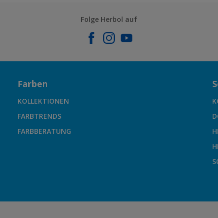
Folge Herbol auf
Farben
S
KOLLEKTIONEN
K
FARBTRENDS
D
FARBBERATUNG
H
H
S