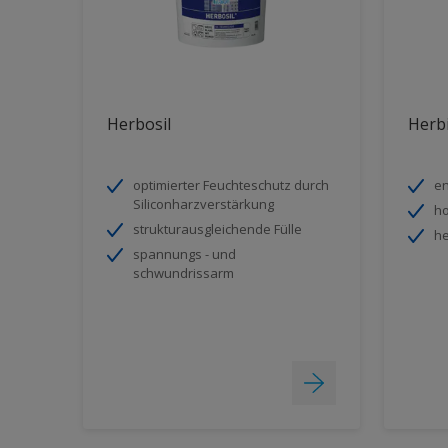
Herbosil
Herb
optimierter Feuchteschutz durch
e
Siliconharzverstärkung
ho
strukturausgleichende Fülle
he
spannungs - und
schwundrissarm