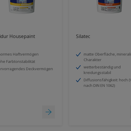
idur Housepaint
Silatec
normes Haftvermögen
matte Oberfläche, mineral
Charakter
he Farbtonstabilität
wetterbeständig und
rvorragendes Deckvermögen
kreidungsstabil
Diffusionsfähigkeit: hoch (
nach DIN EN 1062)