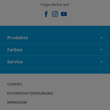
Folge Herbol auf
Produkte
FASSADENFARBEN
Farben
INNENFARBEN
KOLLEKTIONEN
Service
LACKE
FARBTRENDS
HOLZSCHUTZ
KONTAKT
FARBBERATUNG
GEWEBESYSTEM
DOWNLOADS
COOKIES
BODENSYSTEM
HERBOL NACHRICHTEN
DATENSCHUTZERKLÄRUNG
HERBOL WERBEMITTELSHOP
SCHULUNGEN
IMPRESSUM