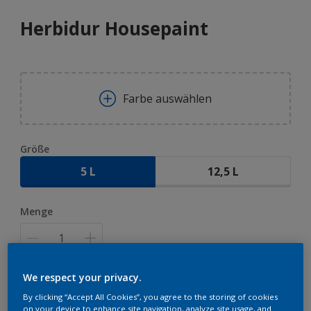
Herbidur Housepaint
Farbe auswählen
Größe
5 L
12,5 L
Menge
We respect your privacy.
ZUR EINKAUFSLISTE HINZUFÜGEN
By clicking “Accept All Cookies”, you agree to the storing of cookies
on your device to enhance site navigation, analyze site usage, and