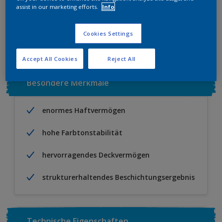
assist in our marketing efforts.
Info
Zu Projekt hinzufügen
EINEN HÄNDLER FINDEN
Cookies Settings
Accept All Cookies
Reject All
Besondere Merkmale
enormes Haftvermögen
hohe Farbtonstabilität
hervorragendes Deckvermögen
strukturerhaltendes Beschichtungsergebnis
Technische Eigenschaften