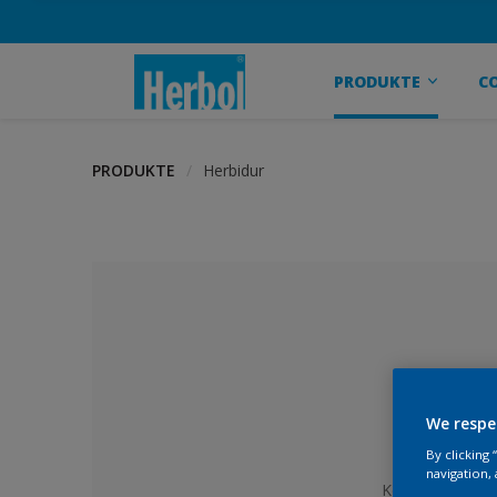
PRODUKTE
C
PRODUKTE
Herbidur
We respe
By clicking
navigation, 
Keine Farbe au