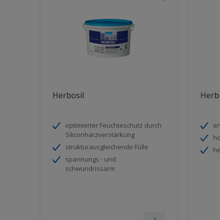
Herbosil
Herb
optimierter Feuchteschutz durch
e
Siliconharzverstärkung
ho
strukturausgleichende Fülle
he
spannungs - und
schwundrissarm