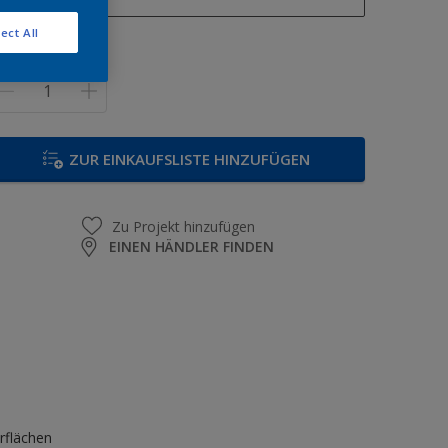
1 l
ect All
enge
2,5 l
5 l
12,5 l
ZUR EINKAUFSLISTE HINZUFÜGEN
Zu Projekt hinzufügen
EINEN HÄNDLER FINDEN
rflächen