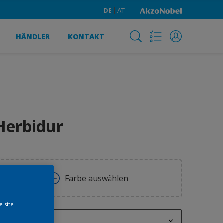
DE
AT
HÄNDLER
KONTAKT
Herbidur
Farbe auswählen
e site
1 l