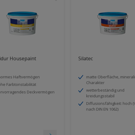
idur Housepaint
Silatec
normes Haftvermögen
matte Oberfläche, mineral
Charakter
he Farbtonstabilität
wetterbeständig und
rvorragendes Deckvermögen
kreidungsstabil
Diffusionsfähigkeit: hoch (
nach DIN EN 1062)