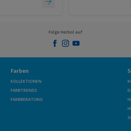
Folge Herbol auf
Farben
S
KOLLEKTIONEN
K
FARBTRENDS
D
FARBBERATUNG
H
H
S