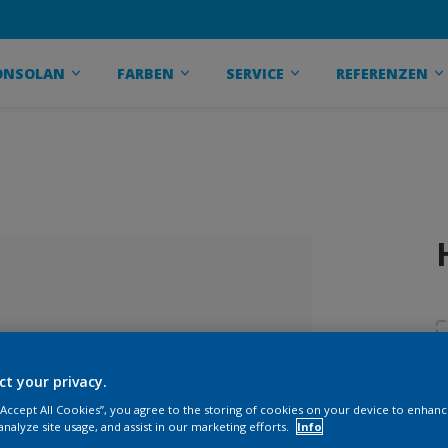
ONSOLAN
FARBEN
SERVICE
REFERENZEN
ct your privacy.
 “Accept All Cookies”, you agree to the storing of cookies on your device to enhanc
analyze site usage, and assist in our marketing efforts.
Info
sgewählt