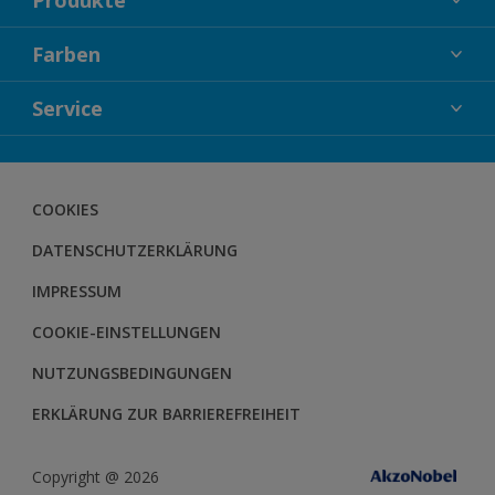
FASSADENFARBEN
Farben
INNENFARBEN
KOLLEKTIONEN
Service
LACKE
FARBTRENDS
HOLZSCHUTZ
KONTAKT
FARBBERATUNG
GEWEBESYSTEM
DOWNLOADS
COOKIES
BODENSYSTEM
HERBOL NACHRICHTEN
DATENSCHUTZERKLÄRUNG
HERBOL WERBEMITTELSHOP
SCHULUNGEN
IMPRESSUM
COOKIE-EINSTELLUNGEN
NUTZUNGSBEDINGUNGEN
ERKLÄRUNG ZUR BARRIEREFREIHEIT
Copyright @ 2026