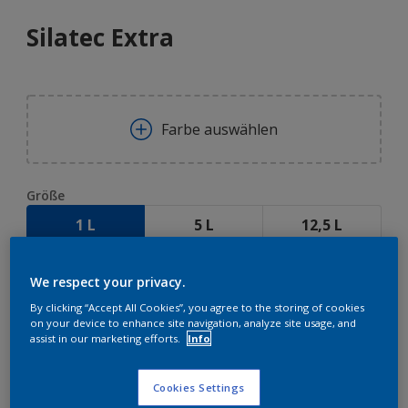
Silatec Extra
Farbe auswählen
Größe
1 L
5 L
12,5 L
Menge
We respect your privacy.
By clicking “Accept All Cookies”, you agree to the storing of cookies
on your device to enhance site navigation, analyze site usage, and
assist in our marketing efforts.
Info
ZUR EINKAUFSLISTE HINZUFÜGEN
Cookies Settings