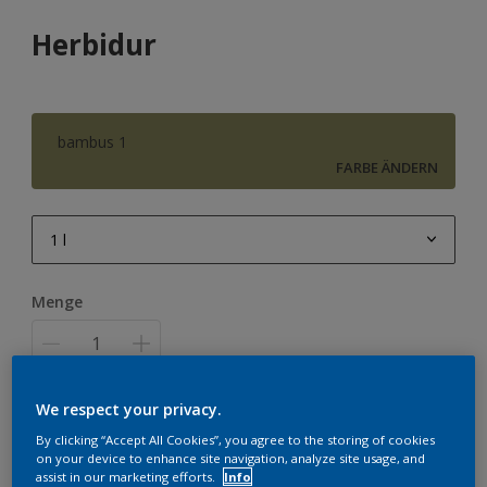
Herbidur
bambus 1
FARBE ÄNDERN
1 l
1 l
Menge
2,5 l
5 l
12,5 l
We respect your privacy.
ZUR EINKAUFSLISTE HINZUFÜGEN
By clicking “Accept All Cookies”, you agree to the storing of cookies
on your device to enhance site navigation, analyze site usage, and
assist in our marketing efforts.
Info