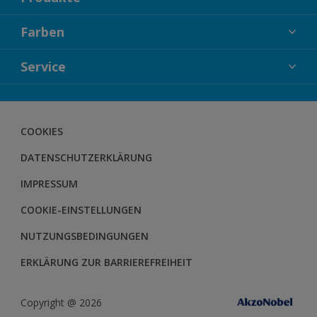
FASSADENFARBEN
Farben
INNENFARBEN
KOLLEKTIONEN
Service
LACKE
FARBTRENDS
HOLZSCHUTZ
KONTAKT
FARBBERATUNG
GEWEBESYSTEM
DOWNLOADS
COOKIES
BODENSYSTEM
HERBOL NACHRICHTEN
DATENSCHUTZERKLÄRUNG
HERBOL WERBEMITTELSHOP
SCHULUNGEN
IMPRESSUM
COOKIE-EINSTELLUNGEN
NUTZUNGSBEDINGUNGEN
ERKLÄRUNG ZUR BARRIEREFREIHEIT
Copyright @ 2026