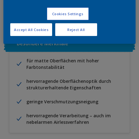
Zu Projekt hinzufügen
EINEN HÄNDLER FINDEN
Cookies Settings
Accept All Cookies
Reject All
Besondere Merkmale
für matte Oberflächen mit hoher
Farbtonstabilität
hervorragende Oberflächenoptik durch
strukturerhaltende Eigenschaften
geringe Verschmutzungsneigung
hervorragende Verarbeitung – auch im
nebelarmen Airlessverfahren