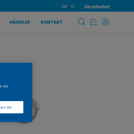
DE
AT
HÄNDLER
KONTAKT
e site
ect All