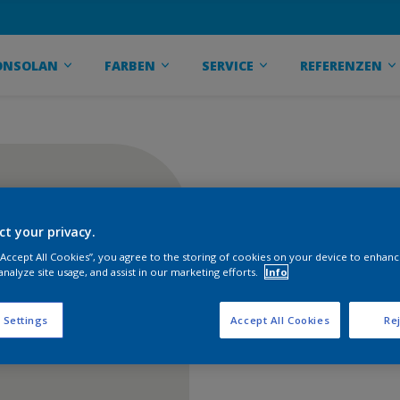
ONSOLAN
FARBEN
SERVICE
REFERENZEN
ct your privacy.
 “Accept All Cookies”, you agree to the storing of cookies on your device to enhanc
analyze site usage, and assist in our marketing efforts.
Info
 Settings
Accept All Cookies
Rej