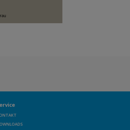
grau
ervice
ONTAKT
OWNLOADS