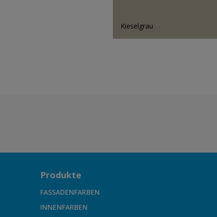
Kieselgrau
Produkte
FASSADENFARBEN
INNENFARBEN