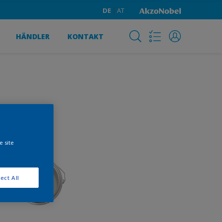
DE
AT
HÄNDLER
KONTAKT
e site
ect All