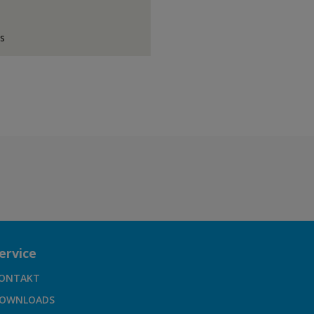
ss
ervice
ONTAKT
OWNLOADS