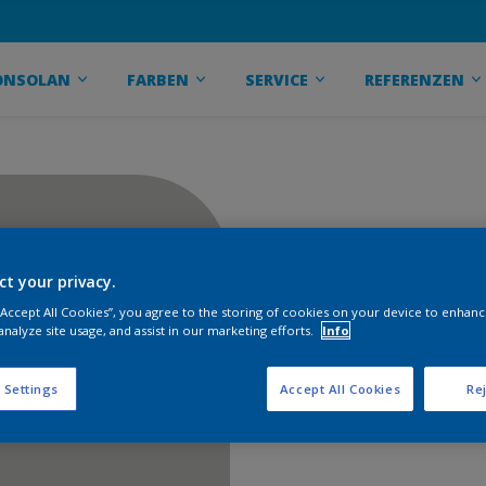
ONSOLAN
FARBEN
SERVICE
REFERENZEN
ct your privacy.
 “Accept All Cookies”, you agree to the storing of cookies on your device to enhanc
analyze site usage, and assist in our marketing efforts.
Info
 Settings
Accept All Cookies
Rej