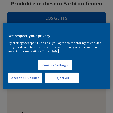
Produkte in diesem Farbton finden
LOS GEHTS
We respect your privacy.
FARBAUSWAHL
By clicking “Accept All Cookies”, you agree to the storing of cookies
on your device to enhance site navigation, analyze site usage, and
assist in our marketing efforts.
Info
Cookies Settings
Das perfekte Weiß
Accept All Cookies
Reject All