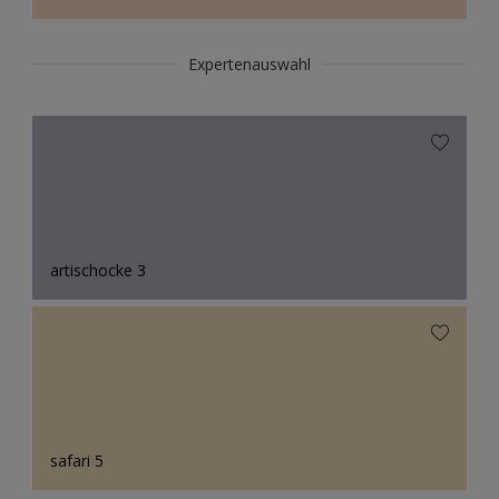
Expertenauswahl
artischocke 3
safari 5