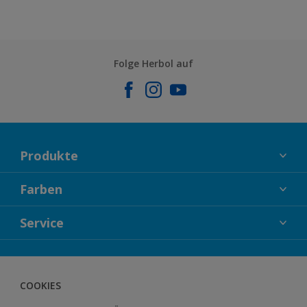
Folge Herbol auf
Produkte
FASSADENFARBEN
Farben
INNENFARBEN
KOLLEKTIONEN
Service
LACKE
FARBTRENDS
HOLZSCHUTZ
KONTAKT
FARBBERATUNG
GEWEBESYSTEM
DOWNLOADS
COOKIES
BODENSYSTEM
HERBOL NACHRICHTEN