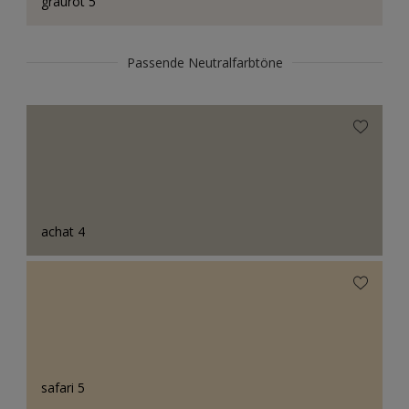
graurot 5
Passende Neutralfarbtöne
achat 4
safari 5