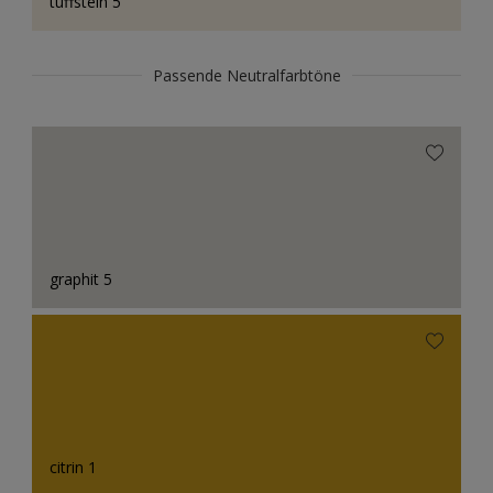
tuffstein 5
Passende Neutralfarbtöne
graphit 5
citrin 1