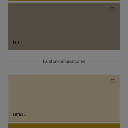
fels 1
Farbtonkombinationen
safari 5