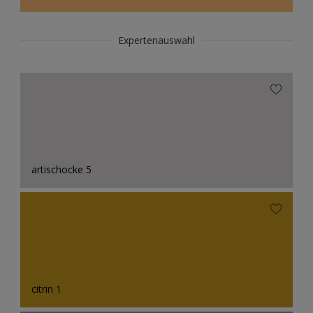
Expertenauswahl
artischocke 5
citrin 1