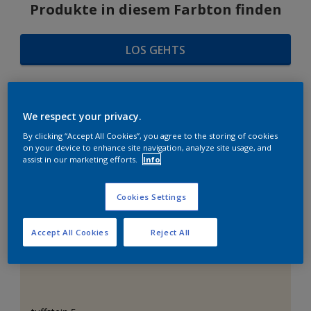
Produkte in diesem Farbton finden
LOS GEHTS
We respect your privacy.
FARBAUSWAHL
By clicking “Accept All Cookies”, you agree to the storing of cookies
on your device to enhance site navigation, analyze site usage, and
assist in our marketing efforts.
Info
Das perfekte Weiß
Cookies Settings
Accept All Cookies
Reject All