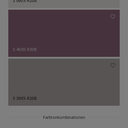
S 0603-R20B
S 4030-R30B
S 3005-R20B
Farbtonkombinationen