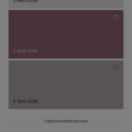
S 0603-R20B
S 4030-R20B
S 3005-R20B
Farbtonkombinationen