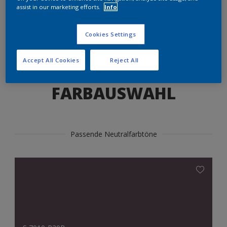
Produkte in diesem Farbton finden
assist in our marketing efforts.
Info
Cookies Settings
LOS GEHTS
Accept All Cookies
Reject All
FARBAUSWAHL
Passende Neutralfarbtöne