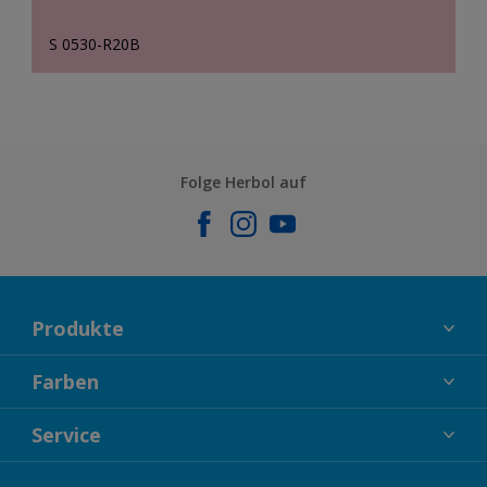
S 0530-R20B
Folge Herbol auf
Produkte
FASSADENFARBEN
Farben
INNENFARBEN
KOLLEKTIONEN
Service
LACKE
FARBTRENDS
HOLZSCHUTZ
KONTAKT