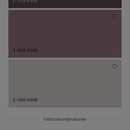
S 7010-R30B
S 4020-R20B
S 1005-R20B
Farbtonkombinationen