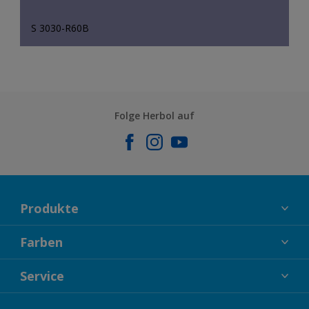
S 3030-R60B
Folge Herbol auf
Produkte
FASSADENFARBEN
Farben
INNENFARBEN
KOLLEKTIONEN
Service
LACKE
FARBTRENDS
HOLZSCHUTZ
KONTAKT