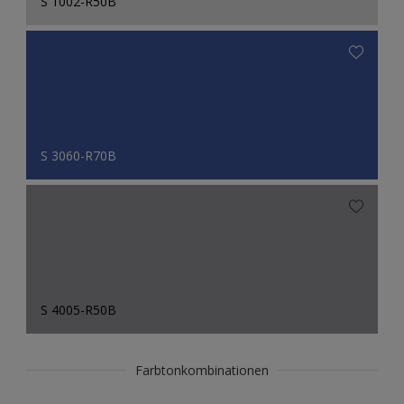
S 1002-R50B
S 3060-R70B
S 4005-R50B
Farbtonkombinationen