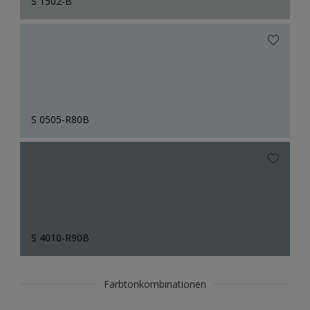
S 1502-B
S 0505-R80B
S 4010-R90B
Farbtonkombinationen