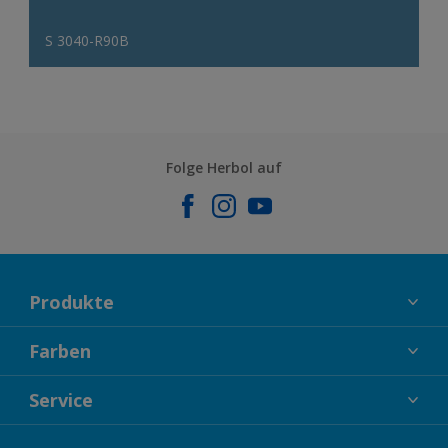
S 3040-R90B
Folge Herbol auf
Produkte
FASSADENFARBEN
Farben
INNENFARBEN
KOLLEKTIONEN
Service
LACKE
FARBTRENDS
HOLZSCHUTZ
KONTAKT