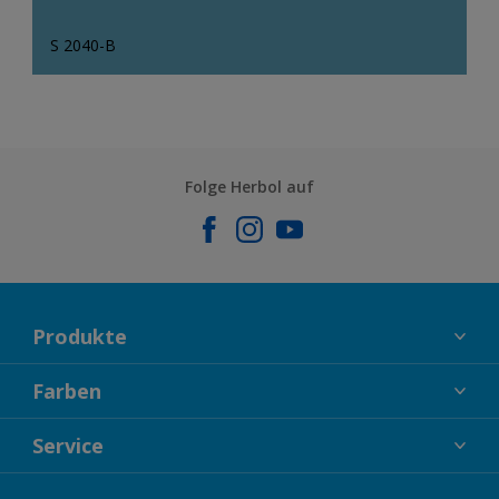
S 2040-B
Folge Herbol auf
Produkte
FASSADENFARBEN
Farben
INNENFARBEN
KOLLEKTIONEN
Service
LACKE
FARBTRENDS
HOLZSCHUTZ
KONTAKT