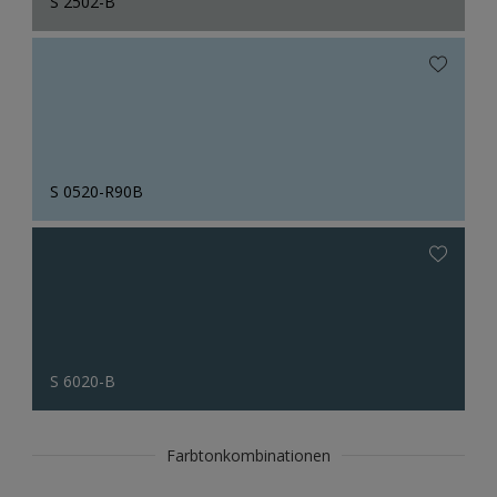
S 2502-B
S 0520-R90B
S 6020-B
Farbtonkombinationen