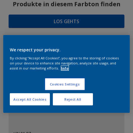
Produkte in diesem Farbton finden
LOS GEHTS
We respect your privacy.
FARBAUSWAHL
By clicking “Accept All Cookies”, you agree to the storing of cookies
on your device to enhance site navigation, analyze site usage, and
assist in our marketing efforts.
Info
Das perfekte Weiß
Cookies Settings
Accept All Cookies
Reject All