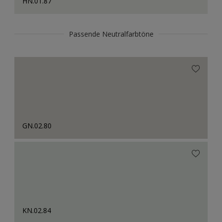
HN.01.87
Passende Neutralfarbtöne
GN.02.80
KN.02.84