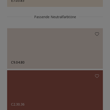
E7.05.85
Passende Neutralfarbtöne
C9.04.80
C2.30.36