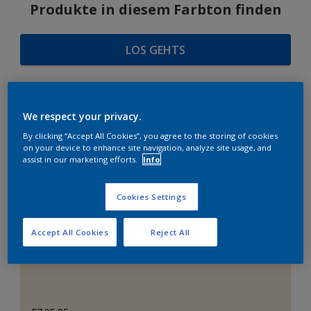
Produkte in diesem Farbton finden
LOS GEHTS
We respect your privacy.
FARBAUSWAHL
By clicking “Accept All Cookies”, you agree to the storing of cookies
on your device to enhance site navigation, analyze site usage, and
assist in our marketing efforts.
Info
Das perfekte Weiß
Cookies Settings
Accept All Cookies
Reject All