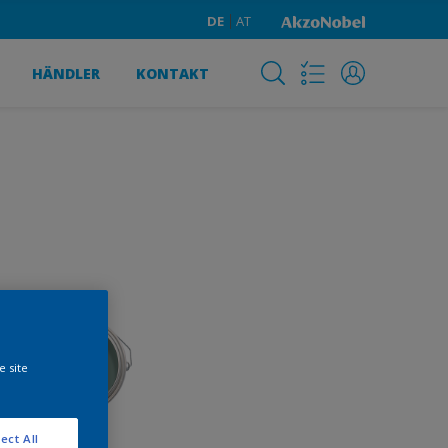
DE
AT
HÄNDLER
KONTAKT
e site
ect All