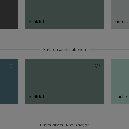
karibik 1
nordse
Farbtonkombinationen
karibik 1
karibik
Harmonische Kombination