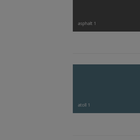
asphalt 1
atoll 1