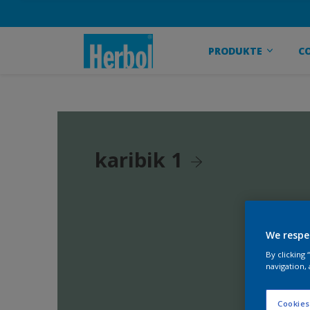
PRODUKTE
C
karibik 1
We respe
By clicking
navigation, 
Cookies