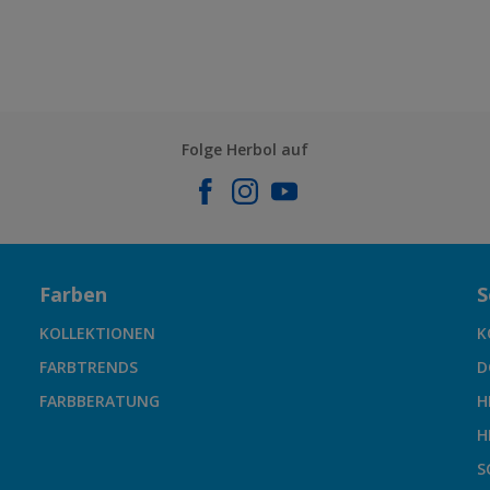
Folge Herbol auf
Farben
S
KOLLEKTIONEN
K
FARBTRENDS
D
FARBBERATUNG
H
H
S