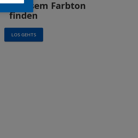
 in diesem Farbton
finden
LOS GEHTS