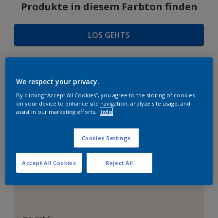
Produkte in diesem Farbton finden
LOS GEHTS
We respect your privacy.
FARBAUSWAHL
By clicking “Accept All Cookies”, you agree to the storing of cookies
on your device to enhance site navigation, analyze site usage, and
assist in our marketing efforts.
Info
Das perfekte Weiß
Cookies Settings
Accept All Cookies
Reject All