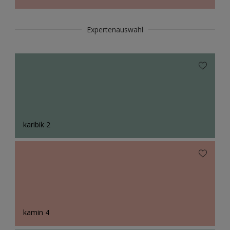
Expertenauswahl
karibik 2
kamin 4