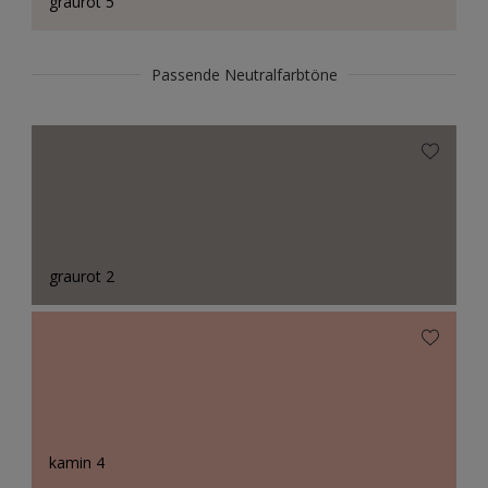
graurot 5
Passende Neutralfarbtöne
graurot 2
kamin 4