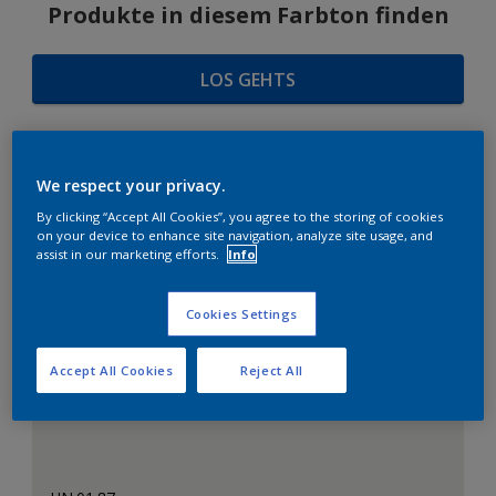
Produkte in diesem Farbton finden
LOS GEHTS
We respect your privacy.
FARBAUSWAHL
By clicking “Accept All Cookies”, you agree to the storing of cookies
on your device to enhance site navigation, analyze site usage, and
assist in our marketing efforts.
Info
Das perfekte Weiß
Cookies Settings
Accept All Cookies
Reject All