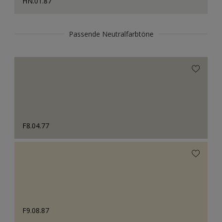
HN.01.87
Passende Neutralfarbtöne
F8.04.77
F9.08.87