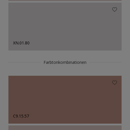
XN.01.80
Farbtonkombinationen
C9.15.57