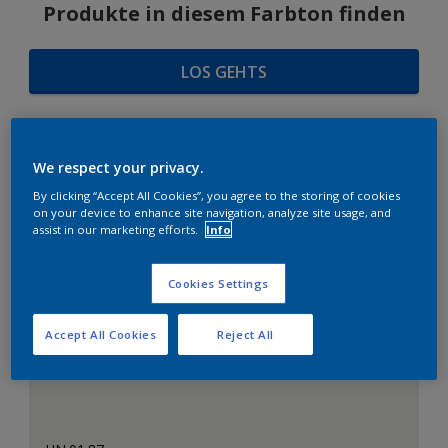
Produkte in diesem Farbton finden
LOS GEHTS
We respect your privacy.
FARBAUSWAHL
By clicking “Accept All Cookies”, you agree to the storing of cookies
on your device to enhance site navigation, analyze site usage, and
assist in our marketing efforts.
Info
Das perfekte Weiß
Cookies Settings
Accept All Cookies
Reject All