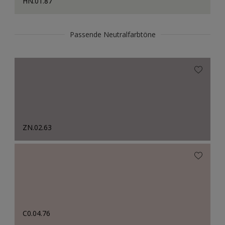
HN.01.87
Passende Neutralfarbtöne
ZN.02.63
C0.04.76