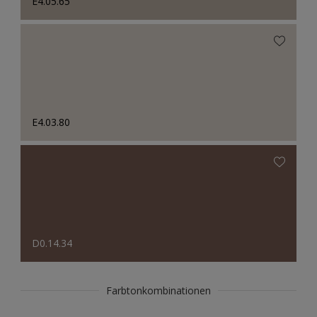
E4.05.65
E4.03.80
D0.14.34
Farbtonkombinationen