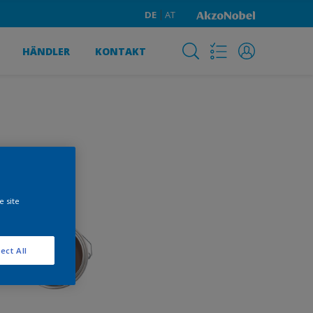
DE
AT
HÄNDLER
KONTAKT
e site
ect All