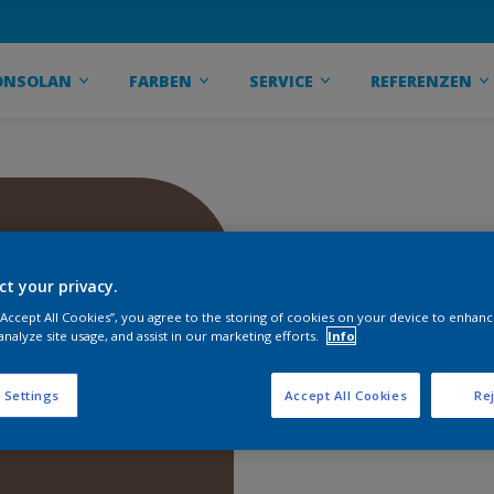
ONSOLAN
FARBEN
SERVICE
REFERENZEN
ct your privacy.
 “Accept All Cookies”, you agree to the storing of cookies on your device to enhanc
analyze site usage, and assist in our marketing efforts.
Info
 Settings
Accept All Cookies
Rej