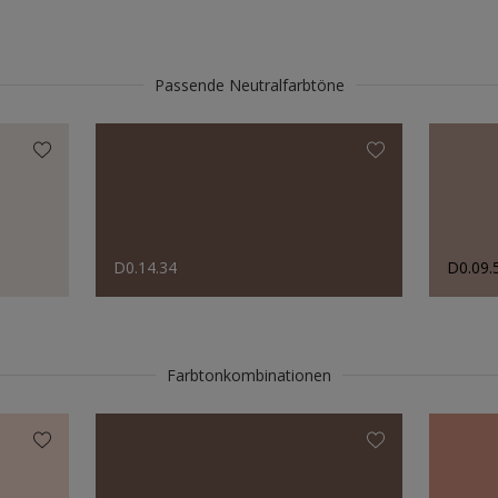
Passende Neutralfarbtöne
D0.14.34
D0.09.
Farbtonkombinationen