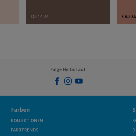
D0.14.34
C8.20.
Folge Herbol auf
Farben
S
KOLLEKTIONEN
K
FARBTRENDS
D