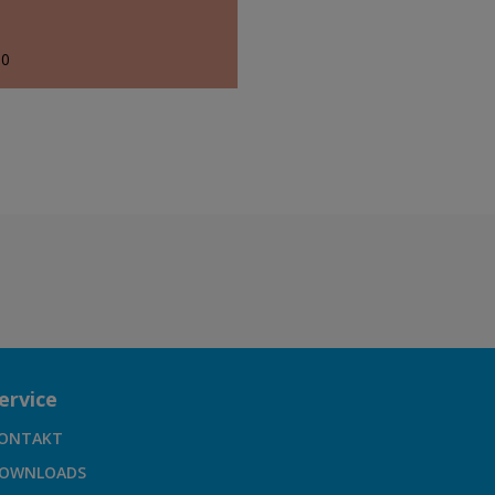
60
ervice
ONTAKT
OWNLOADS