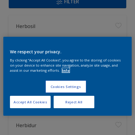
FILTER
Herbosil
optimierter Feuchteschutz durch
Siliconharzverstärkung
We respect your privacy.
strukturausgleichende Fülle
By clicking “Accept All Cookies”, you agree to the storing of cookies
spannungs - und schwundrissarm
on your device to enhance site navigation, analyze site usage, and
assist in our marketing efforts.
Info
Nur beim Händler erhältlich
Cookies Settings
Accept All Cookies
Reject All
Herbidur