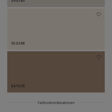
E4.03.80
E0.03.88
E4.15.55
Farbtonkombinationen