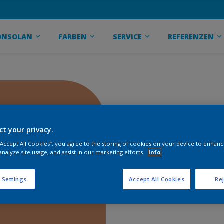
ONSOLAN
FARBEN
SERVICE
REFERENZEN
ct your privacy.
 “Accept All Cookies”, you agree to the storing of cookies on your device to enhanc
analyze site usage, and assist in our marketing efforts.
Info
 Settings
Accept All Cookies
Rej