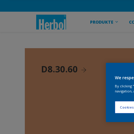
PRODUKTE
C
D8.30.60
We respe
By clicking
navigation, 
Cookies