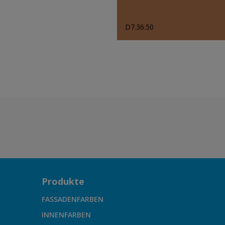
D7.36.50
Produkte
FASSADENFARBEN
INNENFARBEN