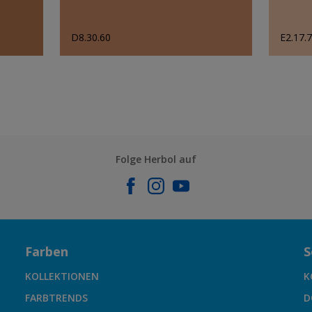
D8.30.60
E2.17.
Folge Herbol auf
Farben
S
KOLLEKTIONEN
K
FARBTRENDS
D