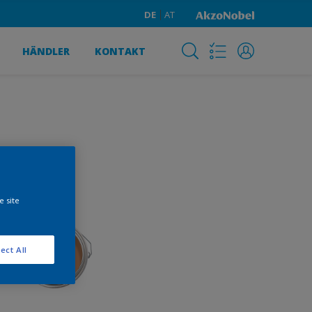
DE
AT
HÄNDLER
KONTAKT
e site
ect All