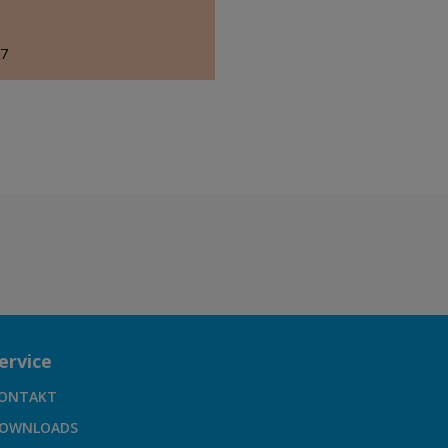
77
ervice
ONTAKT
OWNLOADS