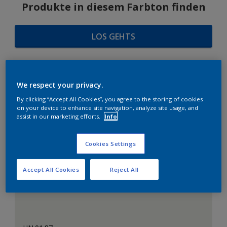
Produkte in diesem Farbton finden
LOS GEHTS
We respect your privacy.
FARBAUSWAHL
By clicking “Accept All Cookies”, you agree to the storing of cookies
on your device to enhance site navigation, analyze site usage, and
assist in our marketing efforts.
Info
Das perfekte Weiß
Cookies Settings
Accept All Cookies
Reject All